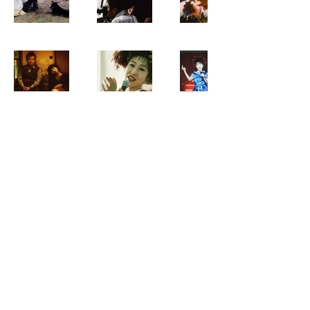
J CINE QUANON, Inc
3-6-2 Toranomon, Minato-ku, Tokyo
Building a new benchmark for
East Asia through visual
culture